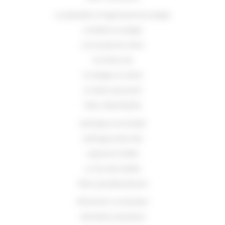
La préparation et l'agencement du potager
L'entretien du potager
Les conseils de culture
Au fil des mois
Un potager au naturel
Un balcon gourmand
Des bienfaits
Jardinage et convivialité
Jardinage et bien-être
Légumes et vitalité
Le coin des recettes
Des producteurs
Rechercher un producteur
Information producteurs