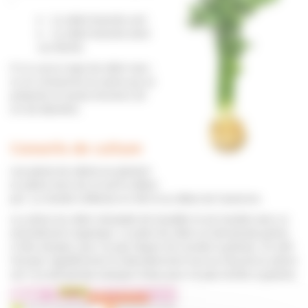
Le céleri branche vert
Le céleri branche doré
(ou blond).
Il n'y a qu'un type de céleri rave :
on en consomme la racine qui ce
présente en boule d'environ 20
cm de diamètre.
Conseils de culture
Les plants de céleris se plantent
en pleine terre de mi-avril à début
juin. La récolte s'effectue en été et au début de l'automne.
La culture du céleri nécessite de travailler le sol meuble avec un
amendement organique. Le plant de céleri ne doit jamais peiner,
ni être stressé, pour ne pas risquer de montée à graines. On doit
l'arroser régulièrement et abondamment tout au long de la culture
car il ne doit jamais manquer d'eau pour ne pas monter à graines.