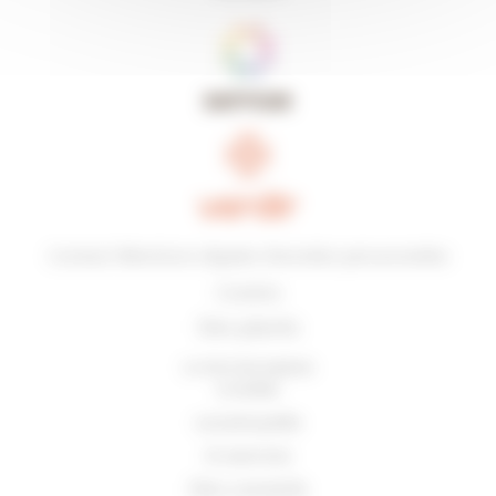
Contact
Mentions légales
Données personnelles
Cookies
Des plants
Le choix des espèces
et variétés
Les plants greffés
En savoir plus
Des conseils